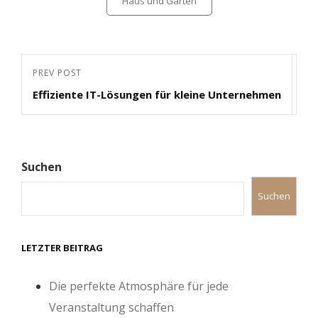
Haus und Garten
Beitragsnavigation
Previous
PREV POST
Effiziente IT-Lösungen für kleine Unternehmen
Post
Suchen
Suchen
LETZTER BEITRAG
Die perfekte Atmosphäre für jede
Veranstaltung schaffen